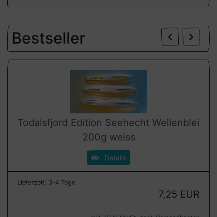
Zurü
W
Bestseller
Todalsfjord Edition Seehecht Wellenblei
200g weiss
Details
Lieferzeit:
3-4 Tage
7,25 EUR