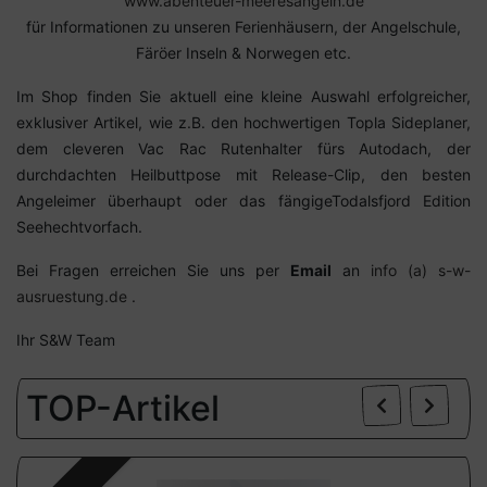
www.abenteuer-meeresangeln.de
für Informationen zu unseren Ferienhäusern, der Angelschule,
Färöer Inseln & Norwegen etc.
Im Shop finden Sie aktuell eine kleine Auswahl erfolgreicher,
exklusiver Artikel, wie z.B. den hochwertigen Topla Sideplaner,
dem cleveren Vac Rac Rutenhalter fürs Autodach, der
durchdachten Heilbuttpose mit Release-Clip, den besten
Angeleimer überhaupt oder das fängigeTodalsfjord Edition
Seehechtvorfach.
Bei Fragen erreichen Sie uns per
Email
an
info (a) s-w-
ausruestung.de
.
Ihr S&W Team
Zurü
W
TOP-Artikel