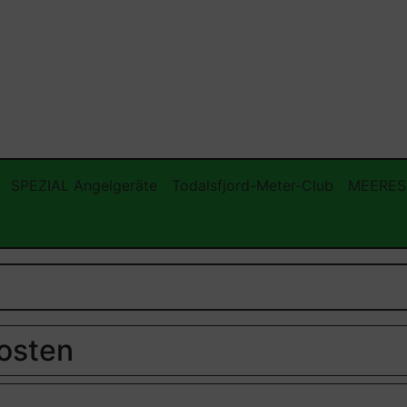
SPEZIAL Angelgeräte
Todalsfjord-Meter-Club
MEERES
kosten