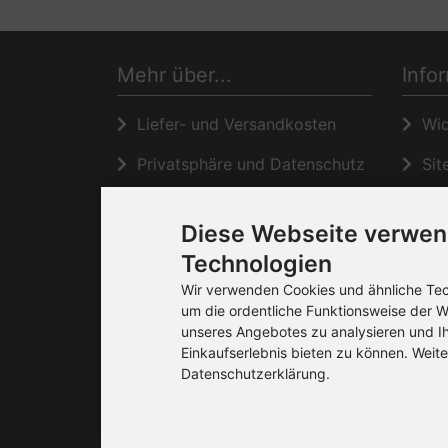
Mehr über...
Info
Liefer- und Versandkosten
Wide
Privatsphäre und Datenschutz
Sit
Unsere AGB
Ver
Diese Webseite verwen
Impressum
Technologien
Kontakt
Wir verwenden Cookies und ähnliche Tech
um die ordentliche Funktionsweise der W
Widerrufsrecht
unseres Angebotes zu analysieren und I
Einkaufserlebnis bieten zu können. Weite
Lieferzeit
Datenschutzerklärung.
Cookie Einstellungen